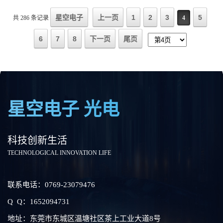
星空电子
上一页
1
2
3
5
共 286 条记录
4
6
7
8
下一页
尾页
星空电子 光电
科技创新生活
TECHNOLOGICAL INNOVATION LIFE
联系电话：0769-23079476
Q Q：1652094731
地址：东莞市东城区温塘社区茶上工业大道8号